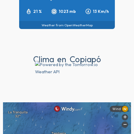
21 %
1023 mb
13 Km/h
Weather from OpenWeatherMap
Clima en Copiapó